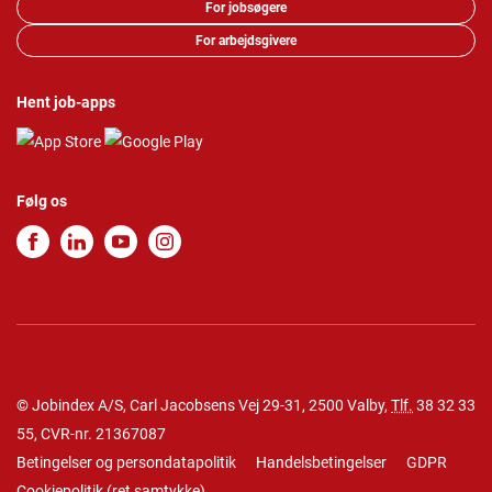
For jobsøgere
For arbejdsgivere
Hent job-apps
Følg os
© Jobindex A/S, Carl Jacobsens Vej 29-31, 2500 Valby,
Tlf.
38 32 33
55
, CVR-nr. 21367087
Betingelser og persondatapolitik
Handelsbetingelser
GDPR
Cookiepolitik
(
ret samtykke
)