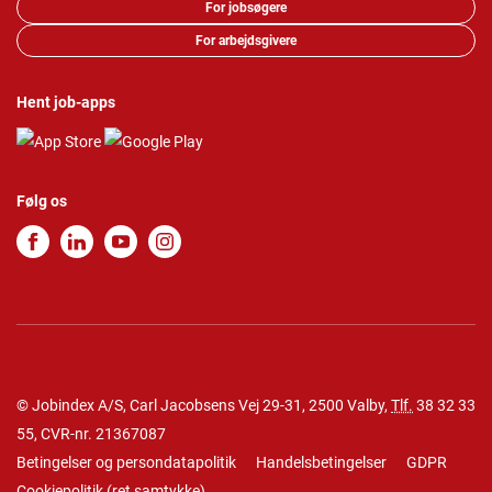
For jobsøgere
For arbejdsgivere
Hent job-apps
Følg os
© Jobindex A/S, Carl Jacobsens Vej 29-31, 2500 Valby,
Tlf.
38 32 33
55
, CVR-nr. 21367087
Betingelser og persondatapolitik
Handelsbetingelser
GDPR
Cookiepolitik
(
ret samtykke
)