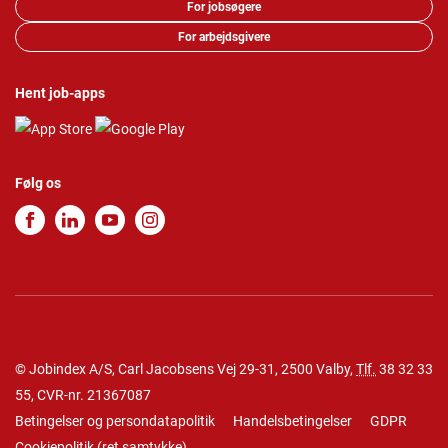
For jobsøgere
For arbejdsgivere
Hent job-apps
Følg os
© Jobindex A/S, Carl Jacobsens Vej 29-31, 2500 Valby,
Tlf.
38 32 33
55
, CVR-nr. 21367087
Betingelser og persondatapolitik
Handelsbetingelser
GDPR
Cookiepolitik
(
ret samtykke
)