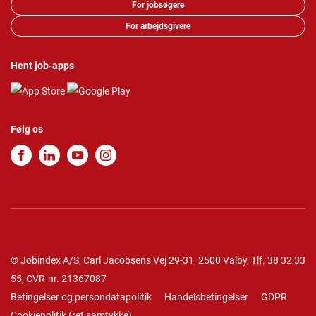
For jobsøgere
For arbejdsgivere
Hent job-apps
Følg os
© Jobindex A/S, Carl Jacobsens Vej 29-31, 2500 Valby,
Tlf.
38 32 33
55
, CVR-nr. 21367087
Betingelser og persondatapolitik
Handelsbetingelser
GDPR
Cookiepolitik
(
ret samtykke
)