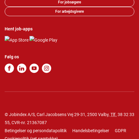
For jobsøgere
For arbejdsgivere
Hent job-apps
Følg os
© Jobindex A/S, Carl Jacobsens Vej 29-31, 2500 Valby,
Tlf.
38 32 33
55
, CVR-nr. 21367087
Betingelser og persondatapolitik
Handelsbetingelser
GDPR
Cookiepolitik
(
ret samtykke
)