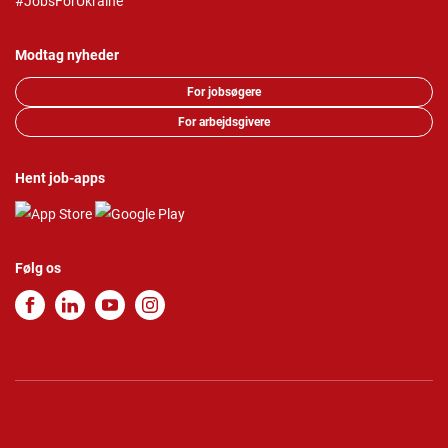
#JobsForUkraine
Modtag nyheder
For jobsøgere
For arbejdsgivere
Hent job-apps
Følg os