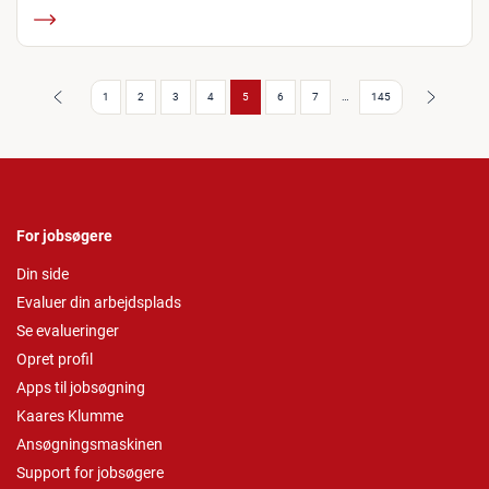
Forrige
Næste
1
2
3
4
5
6
7
…
145
For jobsøgere
Din side
Evaluer din arbejdsplads
Se evalueringer
Opret profil
Apps til jobsøgning
Kaares Klumme
Ansøgningsmaskinen
Support for jobsøgere