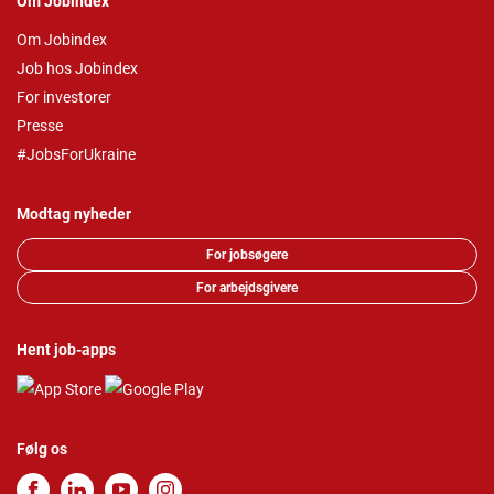
Om Jobindex
Om Jobindex
Job hos Jobindex
For investorer
Presse
#JobsForUkraine
Modtag nyheder
For jobsøgere
For arbejdsgivere
Hent job-apps
Følg os