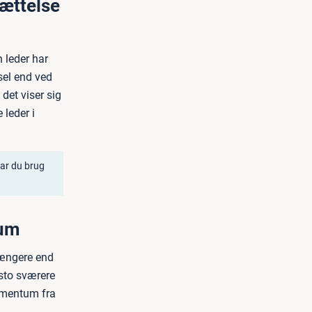
sættelse
n leder har
sel end ved
det viser sig
 leder i
har du brug
tum
længere end
esto sværere
omentum fra