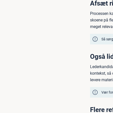
Afsæt ri
Processen ka
skoene på fle
meget relevan
Så sørg
Også li
Lederkandida
kontekst, så 
levere materi
Vær for
Flere r