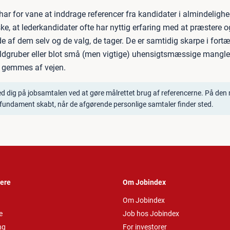
har for vane at inddrage referencer fra kandidater i almindelighed
ske, at lederkandidater ofte har nyttig erfaring med at præstere 
ede af dem selv og de valg, de tager. De er samtidig skarpe i fortæ
aldgruber eller blot små (men vigtige) uhensigtsmæssige mangler
t gemmes af vejen.
d dig på jobsamtalen ved at gøre målrettet brug af referencerne. På den
fundament skabt, når de afgørende personlige samtaler finder sted.
vere
Om Jobindex
Om Jobindex
e
Job hos Jobindex
ng
For investorer