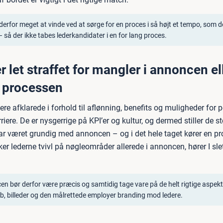
derfor meget at vinde ved at sørge for en proces i så højt et tempo, som d
– så der ikke tabes lederkandidater i en for lang proces.
r let straffet for mangler i annoncen el
 i processen
re afklarede i forhold til aflønning, benefits og muligheder for 
riere. De er nysgerrige på KPI’er og kultur, og dermed stiller de stø
ar været grundig med annoncen – og i det hele taget kører en pr
r lederne tvivl på nøgleområder allerede i annoncen, hører I slet
n bør derfor være præcis og samtidig tage vare på de helt rigtige aspekt
, billeder og den målrettede employer branding mod ledere.