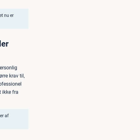
et nu er
ler
personlig
rre krav til,
ofessionel
 ikke fra
er af