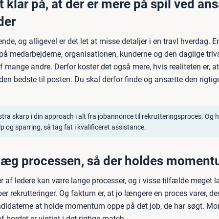
 klar på, at der er mere på spil ved an
der
ende, og alligevel er det let at misse detaljer i en travl hverdag. E
t på medarbejderne, organisationen, kunderne og den daglige triv
 mange andre. Derfor koster det også mere, hvis realiteten er, at 
den bedste til posten. Du skal derfor finde og ansætte den rigtige
tra skarp i din approach i alt fra jobannonce til rekrutteringsproces. Og 
p og sparring, så tag fat i kvalificeret assistance.
elæg processen, så der holdes momen
r af ledere kan være lange processer, og i visse tilfælde meget 
er rekrutteringer. Og faktum er, at jo længere en proces varer, d
andidaterne at holde momentum oppe på det job, de har søgt. M
f bordet er vigtigt i det rigtige match.