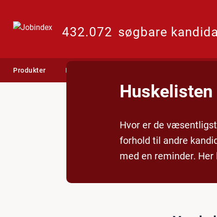
432.072
søgbare kandida
Produkter
Din kundeside
Videncenter
CV-dat
Huskelisten 
Hvor er de væsentligst
forhold til andre kandi
med en reminder. Her k