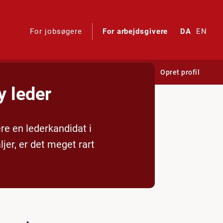
For jobsøgere
For arbejdsgivere
DA
EN
Log ind
Opret profil
y leder
re en lederkandidat i
jer, er det meget rart