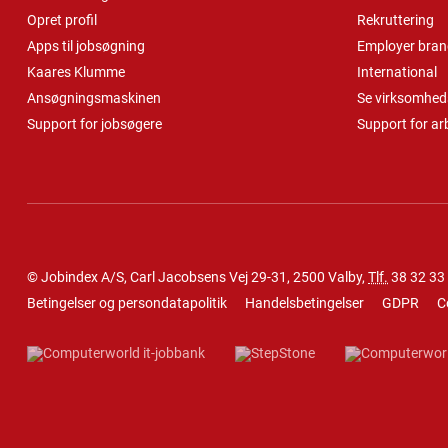
Opret profil
Rekruttering
Apps til jobsøgning
Employer bran
Kaares Klumme
International
Ansøgningsmaskinen
Se virksomheds
Support for jobsøgere
Support for ar
© Jobindex A/S, Carl Jacobsens Vej 29-31, 2500 Valby,
Tlf.
38 32 33
Betingelser og persondatapolitik
Handelsbetingelser
GDPR
C