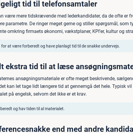
geligt tid til telefonsamtaler
n være mere tidskrævende med lederkandidater, da de ofte er f
re parametre. De ringer meget gerne og stiller spørgsmål, som ty
te omkring firmaets økonomi, vækstplaner, KPI’er, kultur og stra
 for at være forberedt og have planlagt tid til de snakke undervejs.
dt ekstra tid til at læse ansøgningsmate
ternes ansøgningsmateriale er ofte meget beskrivende, sælgend
det kan let tage lidt længere tid at gennemgå det hele. Typisk v
alet på engelsk, selvom det ikke er et krav.
beredt og hav tiden til al materialet.
eferencesnakke end med andre kandida