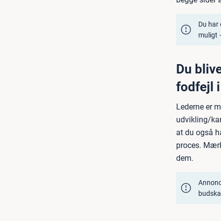
Du har 
muligt 
Du blive
fodfejl
Lederne er me
udvikling/kar
at du også h
proces. Mærke
dem.
Annonce
budskab