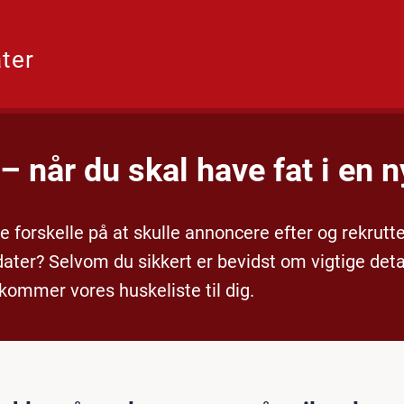
ter
abase
Indryk annonce
– når du skal have fat i en n
e forskelle på at skulle annoncere efter og rekrutte
dater? Selvom du sikkert er bevidst om vigtige detal
ommer vores huskeliste til dig.