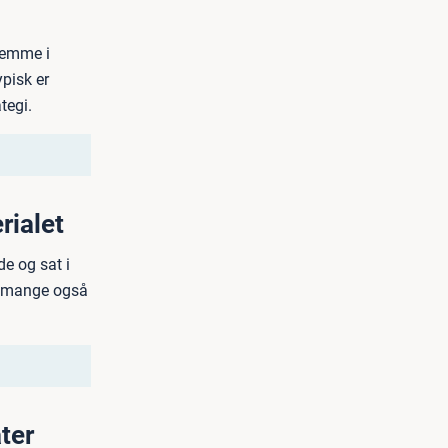
remme i
pisk er
tegi.
rialet
e og sat i
il mange også
ter