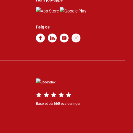
Hent job-apps
Følg os
Baseret på
660
evalueringer