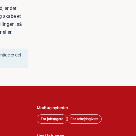
, er det
og skabe et
llingen, så
 eller
 måde er det
Modtag nyheder
For jobsøgere
For arbejdsgivere