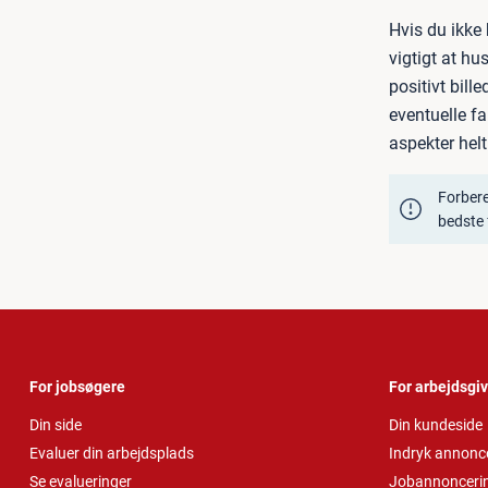
Hvis du ikke 
vigtigt at hu
positivt bill
eventuelle f
aspekter hel
Forbere
bedste 
For jobsøgere
For arbejdsgi
Din side
Din kundeside
Evaluer din arbejdsplads
Indryk annonc
Se evalueringer
Jobannonceri