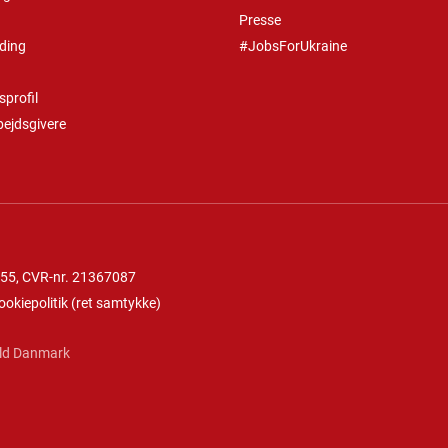
Presse
ding
#JobsForUkraine
profil
bejdsgivere
 55
, CVR-nr. 21367087
ookiepolitik
(
ret samtykke
)