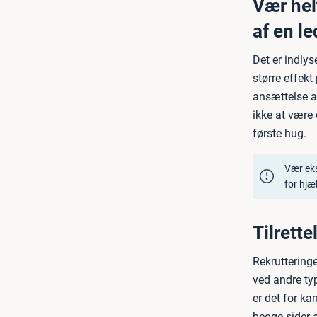
Vær helt
af en le
Det er indlys
større effek
ansættelse af
ikke at være 
første hug.
Vær eks
for hjæl
Tilrett
Rekrutteringe
ved andre typ
er det for k
begge sider a