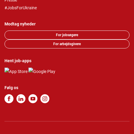
Presse
#JobsForUkraine
Modtag nyheder
For jobsøgere
For arbejdsgivere
Hent job-apps
Følg os