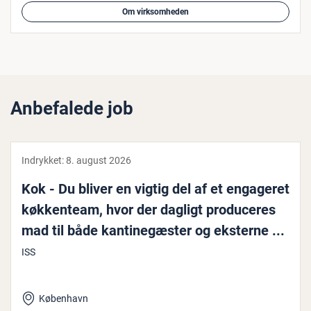
Om virksomheden
Anbefalede job
Indrykket:
8. august 2026
Kok - Du bliver en vigtig del af et engageret
køk­ken­team, hvor der dagligt pro­du­ce­res
mad til både kan­ti­ne­gæ­ster og eksterne ...
ISS
København