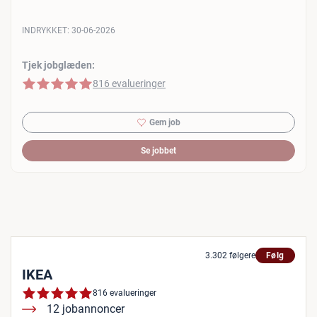
INDRYKKET:
30-06-2026
Tjek jobglæden:
5 af 5 stjerner
816 evalueringer
Gem job
Se jobbet
3.302 følgere
Følg
IKEA
816 evalueringer
12 jobannoncer