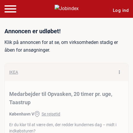
Log ind
Jobannonce: Medarbejder ti
Annoncen er udløbet!
Klik på annoncen for at se, om virksomheden stadig er
åben for ansøgninger.
IKEA
Medarbejder til Opvasken, 20 timer pr. uge,
Taastrup
København V
Se rejsetid
Er du klar til at være den, der redder kundernes dag – midt i
indkøbsturen?