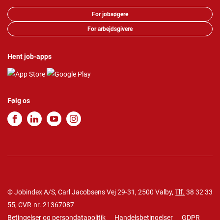
For jobsøgere
For arbejdsgivere
Hent job-apps
Følg os
© Jobindex A/S, Carl Jacobsens Vej 29-31, 2500 Valby,
Tlf.
38 32 33
55
, CVR-nr. 21367087
Betingelser og persondatapolitik
Handelsbetingelser
GDPR