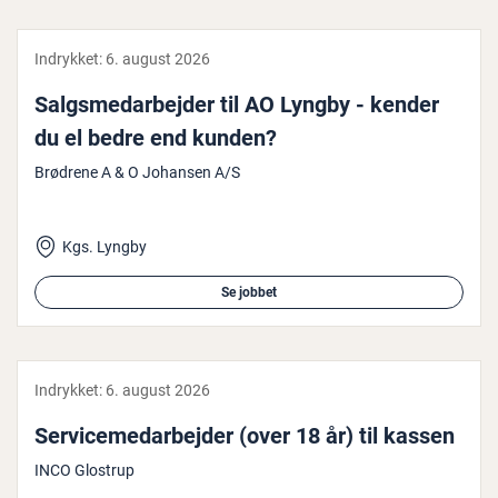
Indrykket:
6. august 2026
Salgs­me­d­ar­bej­der til AO Lyngby - kender
du el bedre end kunden?
Brødrene A & O Johansen A/S
Kgs. Lyngby
Se jobbet
Indrykket:
6. august 2026
Ser­vi­ce­me­d­ar­bej­der (over 18 år) til kassen
INCO Glostrup