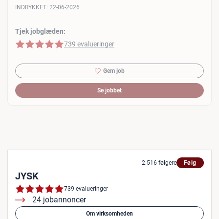
INDRYKKET:
22-06-2026
Tjek jobglæden:
5 af 5 stjerner
739 evalueringer
Gem job
Se jobbet
2.516 følgere
Følg
JYSK
739 evalueringer
24 jobannoncer
Om virksomheden