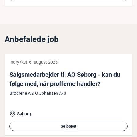
Anbefalede job
Indrykket:
6. august 2026
Salgs­me­d­ar­bej­der til AO Søborg - kan du
følge med, når profferne handler?
Brødrene A & O Johansen A/S
Søborg
Se jobbet