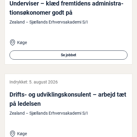
Un­der­vi­ser – klæd frem­ti­dens ad­mi­ni­stra­
tions­ø­ko­no­mer godt på
Zealand – Sjællands Erhvervsakademi S/I
Køge
Se jobbet
Indrykket:
5. august 2026
Drifts- og ud­vik­lings­kon­su­lent – arbejd tæt
på ledelsen
Zealand – Sjællands Erhvervsakademi S/I
Køge