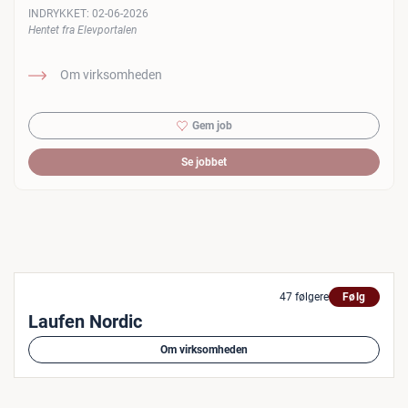
INDRYKKET:
02-06-2026
Hentet fra Elevportalen
Om virksomheden
Gem job
Se jobbet
47 følgere
Følg
Laufen Nordic
Om virksomheden