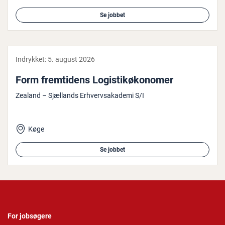
Se jobbet
Indrykket:
5. august 2026
Form frem­ti­dens Lo­gi­sti­kø­ko­no­mer
Zealand – Sjællands Erhvervsakademi S/I
Køge
Se jobbet
For jobsøgere