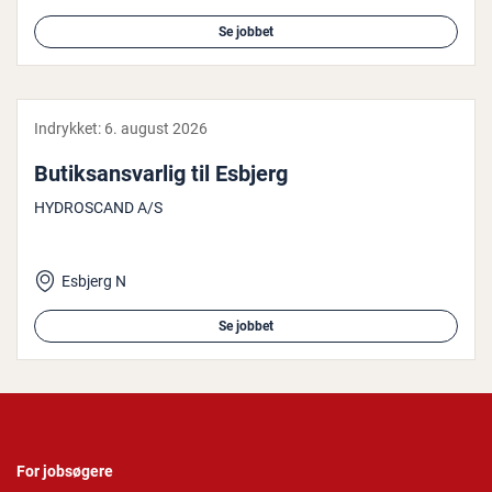
Se jobbet
Indrykket:
6. august 2026
Bu­tiks­ansvar­lig til Esbjerg
HYDROSCAND A/S
Esbjerg N
Se jobbet
For jobsøgere