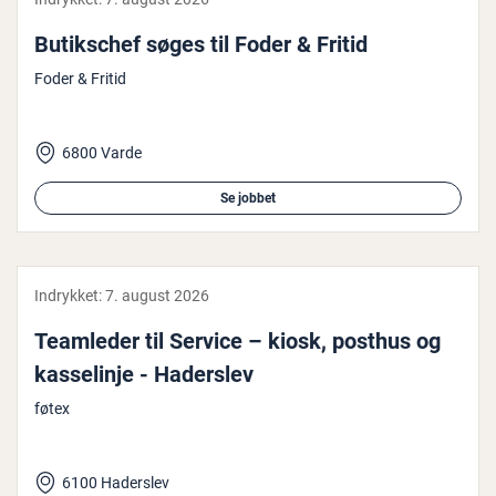
Bu­tiks­chef søges til Foder & Fritid
Foder & Fritid
6800 Varde
Se jobbet
Indrykket:
7. august 2026
Teamleder til Service – kiosk, posthus og
kas­se­linje - Haderslev
føtex
6100 Haderslev