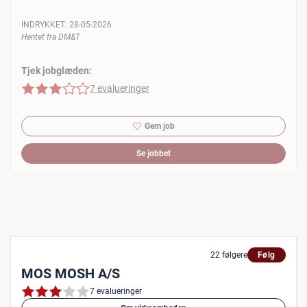
INDRYKKET:
28-05-2026
Hentet fra DM&T
Tjek jobglæden:
3 af 5 stjerner
7 evalueringer
Gem job
Se jobbet
22 følgere
Følg
MOS MOSH A/S
7 evalueringer