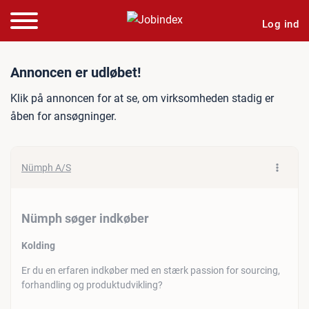
Log ind
Jobannonce: Nümph søger
Annoncen er udløbet!
Klik på annoncen for at se, om virksomheden stadig er
åben for ansøgninger.
Nümph A/S
Nümph søger indkøber
Kolding
Er du en erfaren indkøber med en stærk passion for sourcing,
forhandling og produktudvikling?