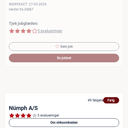
INDRYKKET:
27-05-2026
Hentet fra DM&T
Tjek jobglæden:
4 af 5 stjerner
5 evalueringer
Gem job
Se jobbet
49 følgere
Følg
Nümph A/S
5 evalueringer
Om virksomheden