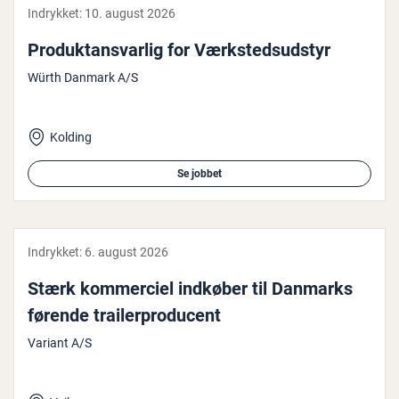
Indrykket:
10. august 2026
Pro­duktansvar­lig for Værk­steds­ud­styr
Würth Danmark A/S
Kolding
Se jobbet
Indrykket:
6. august 2026
Stærk kom­merci­el indkøber til Danmarks
førende trai­ler­pro­du­cent
Variant A/S