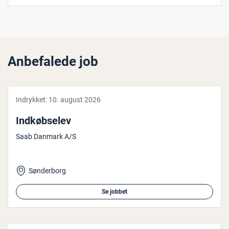
Anbefalede job
Indrykket:
10. august 2026
Ind­køb­se­lev
Saab Danmark A/S
Sønderborg
Se jobbet