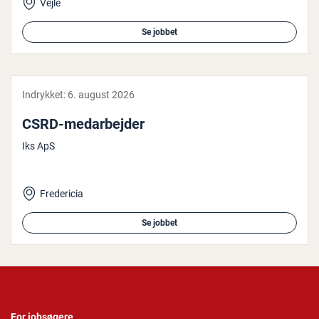
Vejle
Se jobbet
Indrykket:
6. august 2026
CSRD-me­d­ar­bej­der
Iks ApS
Fredericia
Se jobbet
For jobsøgere