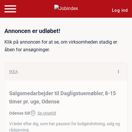
Log ind
Jobannonce: Salgsmedarbej
Annoncen er udløbet!
Klik på annoncen for at se, om virksomheden stadig er
åben for ansøgninger.
IKEA
Salgsmedarbejder til Dagligstuemøbler, 8-15
timer pr. uge, Odense
Odense SØ
Se rejsetid
Vi leder efter dig, som har passion for boligindretning, salg og
rådgivning.