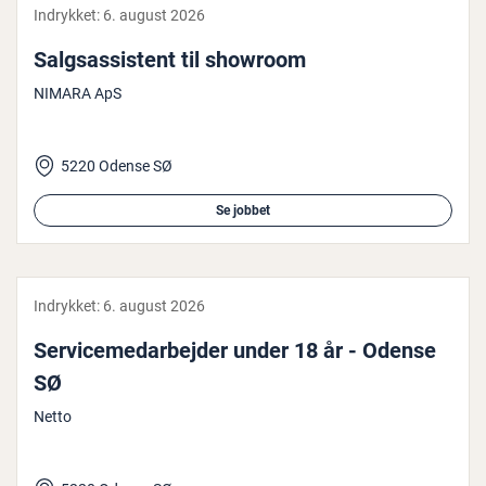
Indrykket:
6. august 2026
Salgs­as­si­stent til showroom
NIMARA ApS
5220 Odense SØ
Se jobbet
Indrykket:
6. august 2026
Ser­vi­ce­me­d­ar­bej­der under 18 år - Odense
SØ
Netto