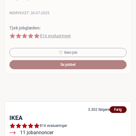
INDRYKKET:
30-07-2025
Tjek jobglæden:
5 af 5 stjerner
816 evalueringer
Gem job
Se jobbet
3.302 følgere
Følg
IKEA
816 evalueringer
11 jobannoncer