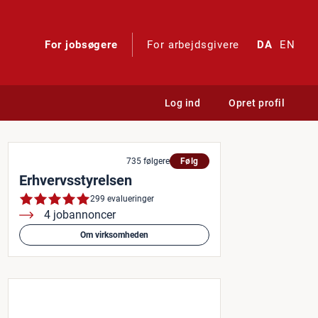
For jobsøgere
For arbejdsgivere
DA
EN
Log ind
Opret profil
735 følgere
Følg
Erhvervsstyrelsen
299 evalueringer
4 jobannoncer
Om virksomheden