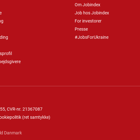
Om Jobindex
e
Job hos Jobindex
ng
For investorer
Presse
ding
#JobsForUkraine
profil
bejdsgivere
 55
, CVR-nr. 21367087
ookiepolitik
(
ret samtykke
)