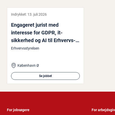
Indrykket:
13. juli 2026
Engageret jurist med
interesse for GDPR, it-
sikkerhed og AI til Er­hvervs­
sty­rel­sens interne ad­vo­kat­
Erhvervsstyrelsen
kon­tor
København Ø
Se jobbet
For jobsøgere
For arbejdsgi