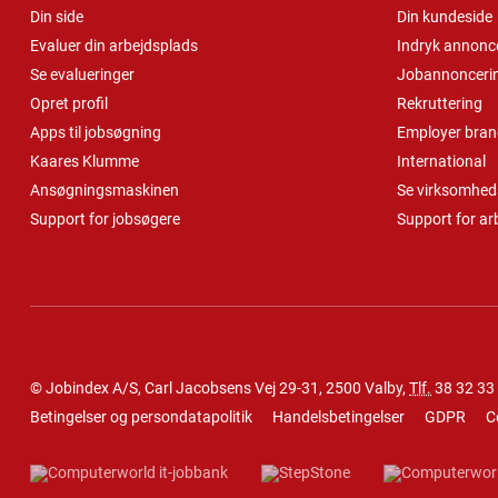
Din side
Din kundeside
Evaluer din arbejdsplads
Indryk annonc
Se evalueringer
Jobannonceri
Opret profil
Rekruttering
Apps til jobsøgning
Employer bran
Kaares Klumme
International
Ansøgningsmaskinen
Se virksomheds
Support for jobsøgere
Support for ar
© Jobindex A/S, Carl Jacobsens Vej 29-31, 2500 Valby,
Tlf.
38 32 33
Betingelser og persondatapolitik
Handelsbetingelser
GDPR
C