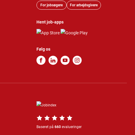
For jobsøgere
For arbejdsgivere
Hent job-apps
Følg os
Baseret på
660
evalueringer