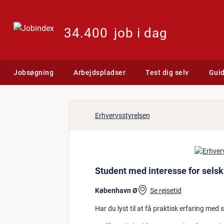
34.400
job i dag
Jobsøgning
Arbejdspladser
Test dig selv
Gui
Jobannonce: Student med 
Erhvervsstyrelsen
Student med interesse for sels
København Ø
Se rejsetid
Har du lyst til at få praktisk erfaring med 