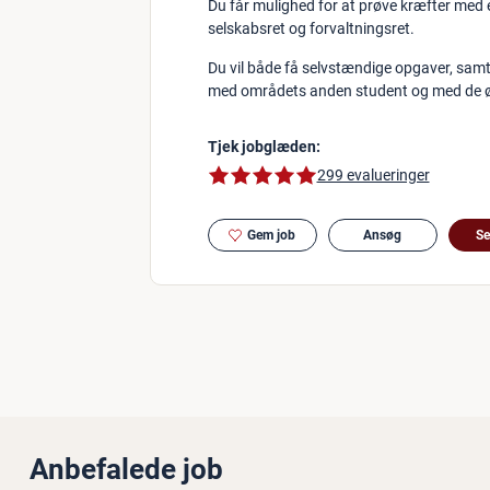
Du får mulighed for at prøve kræfter med e
selskabsret og forvaltningsret.
Du vil både få selvstændige opgaver, samt
med områdets anden student og med de øv
Tjek jobglæden:
5 af 5 stjerner
299 evalueringer
Gem job
Ansøg
Se
Anbefalede job