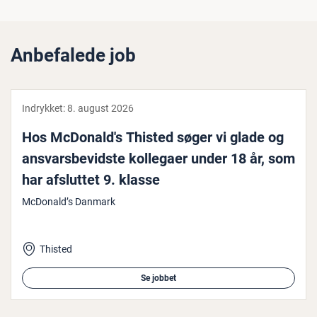
Anbefalede job
Indrykket:
8. august 2026
Hos McDonald's Thisted søger vi glade og
an­svars­be­vid­ste kollegaer under 18 år, som
har afsluttet 9. klasse
McDonald’s Danmark
Thisted
Se jobbet