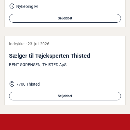
Nykøbing M
Se jobbet
Indrykket:
23. juli 2026
Sælger til Tø­j­eks­per­ten Thisted
BENT SØRENSEN, THISTED ApS
7700 Thisted
Se jobbet