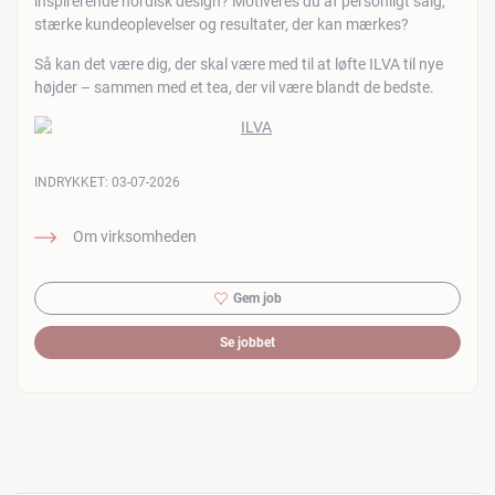
inspirerende nordisk design? Motiveres du af personligt salg,
stærke kundeoplevelser og resultater, der kan mærkes?
Så kan det være dig, der skal være med til at løfte ILVA til nye
højder – sammen med et tea, der vil være blandt de bedste.
INDRYKKET:
03-07-2026
Om virksomheden
Gem job
Se jobbet