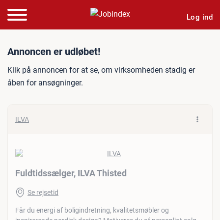
Log ind
Jobannonce: Fuldtidssælge
Annoncen er udløbet!
Klik på annoncen for at se, om virksomheden stadig er
åben for ansøgninger.
ILVA
Fuldtidssælger, ILVA Thisted
Se rejsetid
Får du energi af boligindretning, kvalitetsmøbler og