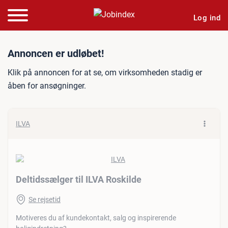
Log ind
Jobannonce: Deltidssælger 
Annoncen er udløbet!
Klik på annoncen for at se, om virksomheden stadig er
åben for ansøgninger.
ILVA
Deltidssælger til ILVA Roskilde
Se rejsetid
Motiveres du af kundekontakt, salg og inspirerende