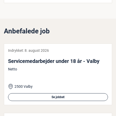
Anbefalede job
Indrykket:
8. august 2026
Ser­vi­ce­me­d­ar­bej­der under 18 år - Valby
Netto
2500 Valby
Se jobbet