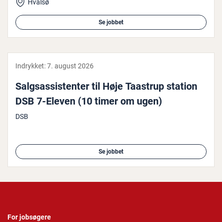
Hvalsø
Se jobbet
Indrykket:
7. august 2026
Salgs­as­si­sten­ter til Høje Taastrup station
DSB 7-Eleven (10 timer om ugen)
DSB
Se jobbet
For jobsøgere