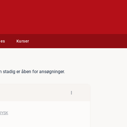
des
Kurser
YSK Ballerup
 stadig er åben for ansøgninger.