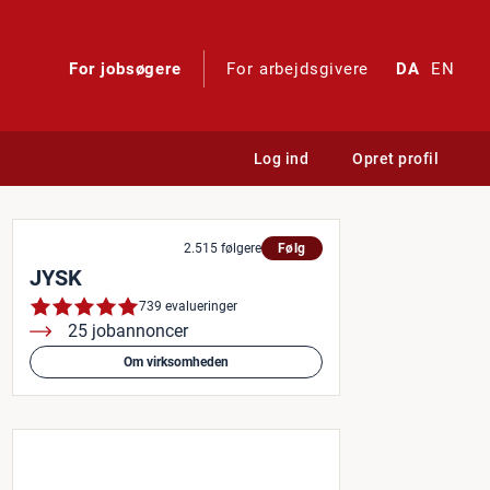
For jobsøgere
For arbejdsgivere
DA
EN
Log ind
Opret profil
2.515 følgere
Følg
JYSK
739 evalueringer
25 jobannoncer
Om virksomheden