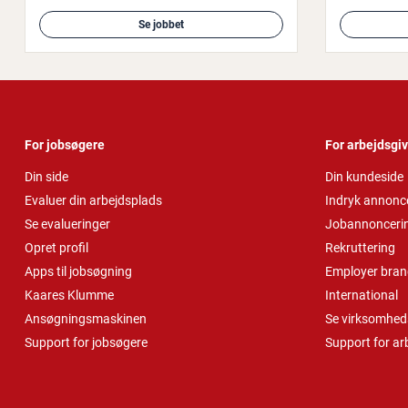
Se jobbet
For jobsøgere
For arbejdsgi
Din side
Din kundeside
Evaluer din arbejdsplads
Indryk annonc
Se evalueringer
Jobannonceri
Opret profil
Rekruttering
Apps til jobsøgning
Employer bran
Kaares Klumme
International
Ansøgningsmaskinen
Se virksomheds
Support for jobsøgere
Support for ar