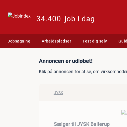
34.400
job i dag
Jobsøgning
Arbejdspladser
Test dig selv
Gui
Jobannonce: Sælger til J
Annoncen er udløbet!
Klik på annoncen for at se, om virksomheden
JYSK
Sælger til JYSK Ballerup