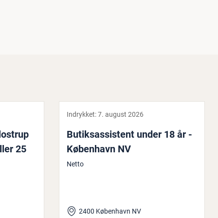
Indrykket:
7. august 2026
Glostrup
Bu­tiksas­si­stent under 18 år -
ller 25
København NV
Netto
2400 København NV