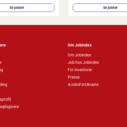
Se jobbet
Se jobbet
vere
Om Jobindex
Om Jobindex
e
Job hos Jobindex
ng
For investorer
Presse
ding
#JobsForUkraine
profil
bejdsgivere