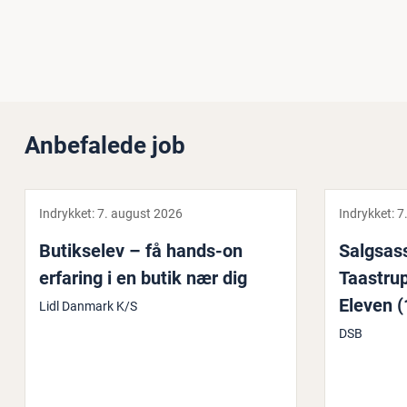
Anbefalede job
Indrykket:
7. august 2026
Indrykket:
7
Bu­tik­se­lev – få hands-on
Salgs­as­s
erfaring i en butik nær dig
Taastrup
Eleven (
Lidl Danmark K/S
DSB