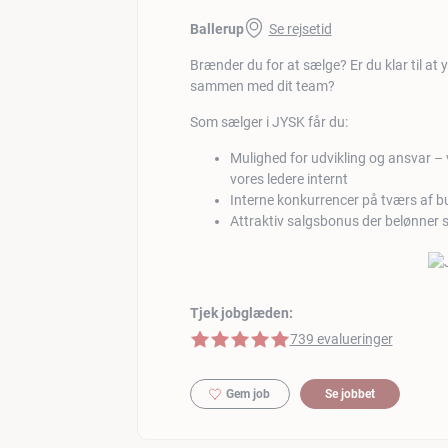
Ballerup
Se rejsetid
Brænder du for at sælge? Er du klar til a
sammen med dit team?
Som sælger i JYSK får du:
Mulighed for udvikling og ansvar – v
vores ledere internt
Interne konkurrencer på tværs af bu
Attraktiv salgsbonus der belønner s
Tjek jobglæden:
5 af 5 stjerner
739 evalueringer
Gem job
Se jobbet