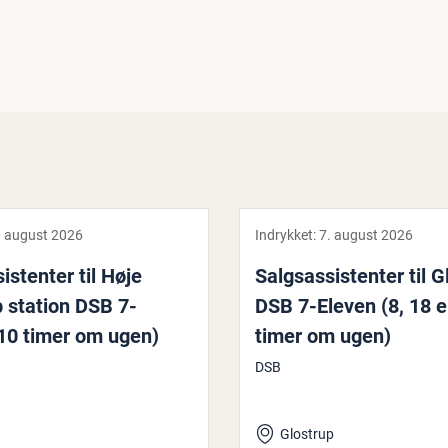
. august 2026
Indrykket:
7. august 2026
i­sten­ter til Høje
Salgs­as­si­sten­ter til 
 station DSB 7-
DSB 7-Eleven (8, 18 e
10 timer om ugen)
timer om ugen)
DSB
Glostrup