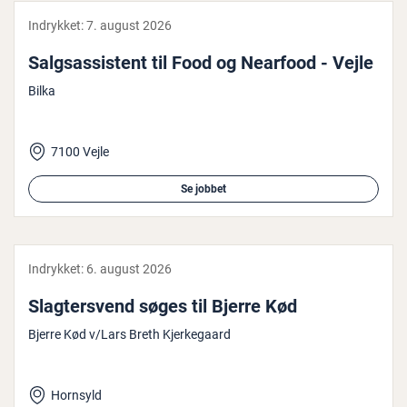
Indrykket:
7. august 2026
Salgs­as­si­stent til Food og Nearfood - Vejle
Bilka
7100 Vejle
Se jobbet
Indrykket:
6. august 2026
Slag­ter­s­vend søges til Bjerre Kød
Bjerre Kød v/Lars Breth Kjerkegaard
Hornsyld