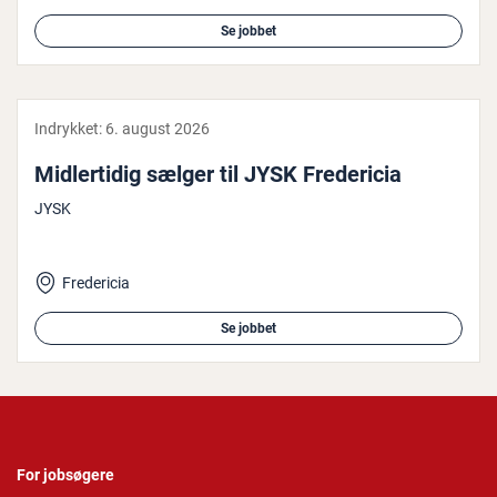
Se jobbet
Indrykket:
6. august 2026
Mid­ler­ti­dig sælger til JYSK Fre­de­ri­cia
JYSK
Fredericia
Se jobbet
For jobsøgere