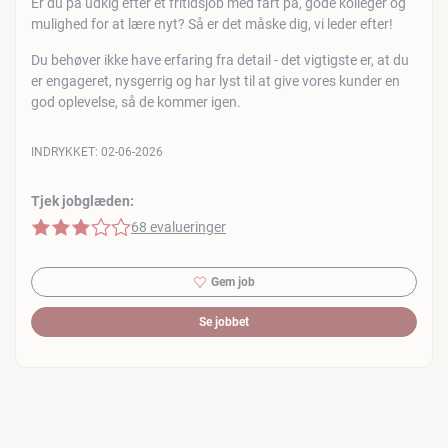
Er du på udkig efter et fritidsjob med fart på, gode kolleger og
mulighed for at lære nyt? Så er det måske dig, vi leder efter!
Du behøver ikke have erfaring fra detail - det vigtigste er, at du
er engageret, nysgerrig og har lyst til at give vores kunder en
god oplevelse, så de kommer igen.
INDRYKKET:
02-06-2026
Tjek jobglæden:
3 af 5 stjerner
68 evalueringer
Gem job
Se jobbet