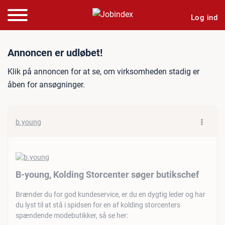
Log ind
Jobannonce: B-young, Kold
Annoncen er udløbet!
Klik på annoncen for at se, om virksomheden stadig er
åben for ansøgninger.
b.young
B-young, Kolding Storcenter søger butikschef
Brænder du for god kundeservice, er du en dygtig leder og har
du lyst til at stå i spidsen for en af kolding storcenters
spændende modebutikker, så se her: