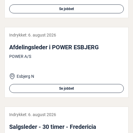
Se jobbet
Indrykket:
6. august 2026
Af­de­lings­le­der i POWER ESBJERG
POWER A/S
Esbjerg N
Se jobbet
Indrykket:
6. august 2026
Salgs­le­der - 30 timer - Fre­de­ri­cia