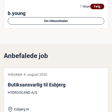
1 følger
Følg
b.young
Om virksomheden
Anbefalede job
Indrykket:
6. august 2026
Bu­tiks­ansvar­lig til Esbjerg
HYDROSCAND A/S
Esbjerg N