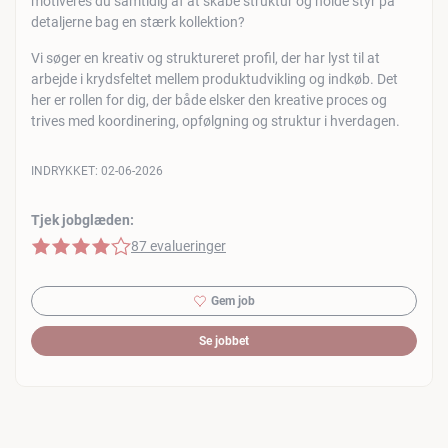
motiveres du samtidig af at skabe struktur og holde styr på
detaljerne bag en stærk kollektion?
Vi søger en kreativ og struktureret profil, der har lyst til at
arbejde i krydsfeltet mellem produktudvikling og indkøb. Det
her er rollen for dig, der både elsker den kreative proces og
trives med koordinering, opfølgning og struktur i hverdagen.
INDRYKKET:
02-06-2026
Tjek jobglæden:
4 af 5 stjerner
87 evalueringer
Gem job
Se jobbet