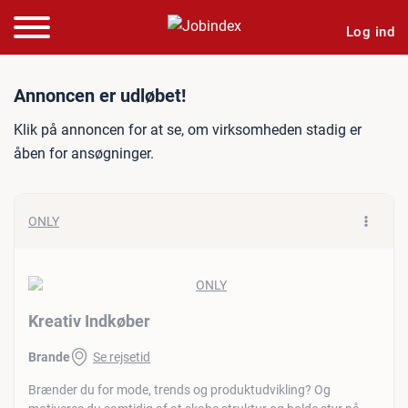
Log ind
Jobannonce: Kreativ Indkø
Annoncen er udløbet!
Klik på annoncen for at se, om virksomheden stadig er
åben for ansøgninger.
ONLY
Kreativ Indkøber
Brande
Se rejsetid
Brænder du for mode, trends og produktudvikling? Og