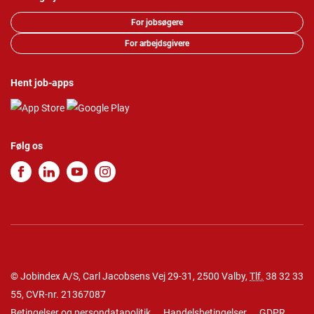
For jobsøgere
For arbejdsgivere
Hent job-apps
Følg os
© Jobindex A/S, Carl Jacobsens Vej 29-31, 2500 Valby,
Tlf.
38 32 33
55
, CVR-nr. 21367087
Betingelser og persondatapolitik
Handelsbetingelser
GDPR