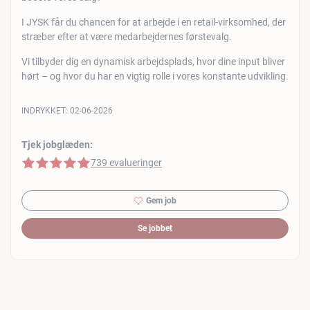
I JYSK får du chancen for at arbejde i en retail-virksomhed, der
stræber efter at være medarbejdernes førstevalg.
Vi tilbyder dig en dynamisk arbejdsplads, hvor dine input bliver
hørt – og hvor du har en vigtig rolle i vores konstante udvikling.
INDRYKKET:
02-06-2026
Tjek jobglæden:
5 af 5 stjerner
739 evalueringer
Gem job
Se jobbet