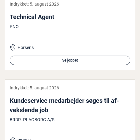
Indrykket:
5. august 2026
Technical Agent
PNO
Horsens
Se jobbet
Indrykket:
5. august 2026
Kun­de­ser­vi­ce me­d­ar­bej­der søges til af­
veks­len­de job
BRDR. PLAGBORG A/S