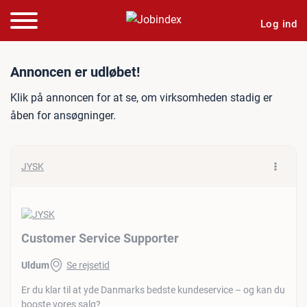
Log ind
Jobannonce: Customer Ser
Annoncen er udløbet!
Klik på annoncen for at se, om virksomheden stadig er
åben for ansøgninger.
JYSK
Customer Service Supporter
Uldum
Se rejsetid
Er du klar til at yde Danmarks bedste kundeservice – og kan du
booste vores salg?