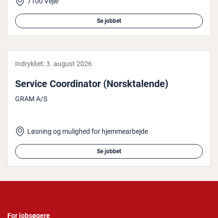
7100 Vejle
Se jobbet
Indrykket:
3. august 2026
Service Co­or­di­na­tor (Norsk­ta­len­de)
GRAM A/S
Løsning og mulighed for hjemmearbejde
Se jobbet
For jobsøgere