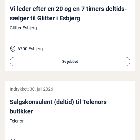
Vi leder efter en 20 og en 7 timers del­tids­
sæl­ger til Glitter i Esbjerg
Glitter Esbjerg
6700 Esbjerg
Se jobbet
Indrykket:
30. juli 2026
Salgs­kon­su­lent (deltid) til Telenors
butikker
Telenor