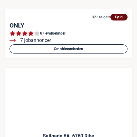
821 følgere
Følg
ONLY
87 evalueringer
7 jobannoncer
Om virksomheden
Saltgade 6A, 6760 Ribe