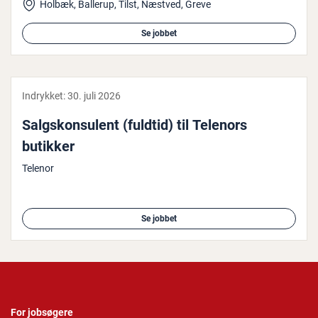
Holbæk, Ballerup, Tilst, Næstved, Greve
Se jobbet
Indrykket:
30. juli 2026
Salgs­kon­su­lent (fuldtid) til Telenors
butikker
Telenor
Se jobbet
For jobsøgere