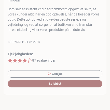
minded?
Som salgsassistent er din fornemmeste opgave at sikre, at
vores kunder altid har en god oplevelse, når de besøger vores
butik. Dette gør du ved at give den bedste service og
vejledning, og ved at sørge for, at butikken altid fremstår
præsentabel og viser vores produkter på bedste vis.
INDRYKKET:
01-06-2026
Tjek jobglæden:
4 af 5 stjerner
87 evalueringer
Gem job
Se jobbet