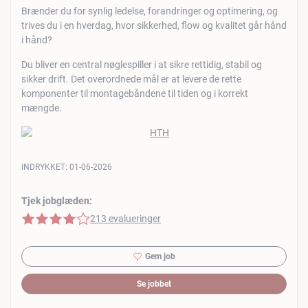
Brænder du for synlig ledelse, forandringer og optimering, og
trives du i en hverdag, hvor sikkerhed, flow og kvalitet går hånd
i hånd?
Du bliver en central nøglespiller i at sikre rettidig, stabil og
sikker drift. Det overordnede mål er at levere de rette
komponenter til montagebåndene til tiden og i korrekt
mængde.
INDRYKKET:
01-06-2026
Tjek jobglæden:
4 af 5 stjerner
213 evalueringer
Gem job
Se jobbet