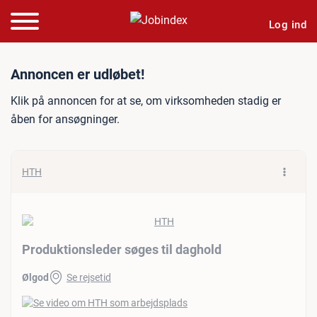
Log ind
Jobannonce: Produktionsle
Annoncen er udløbet!
Klik på annoncen for at se, om virksomheden stadig er
åben for ansøgninger.
HTH
Produktionsleder søges til daghold
Ølgod
Se rejsetid