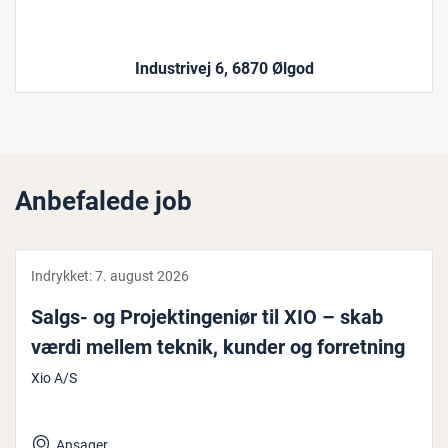
Industrivej 6, 6870 Ølgod
Anbefalede job
Indrykket:
7. august 2026
Salgs- og Pro­jek­tin­ge­ni­ør til XIO – skab
værdi mellem teknik, kunder og for­ret­ning
Xio A/S
Ansager