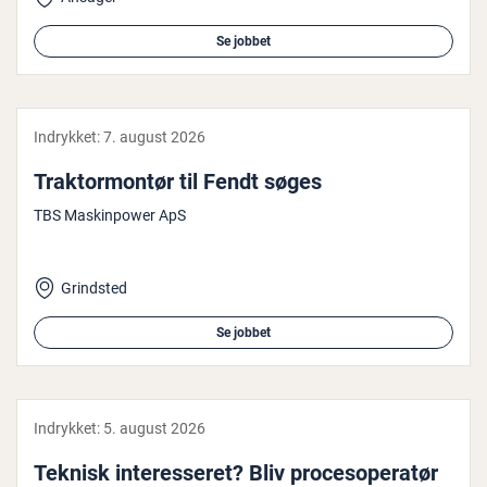
Se jobbet
Indrykket:
7. august 2026
Trak­tormontør til Fendt søges
TBS Maskinpower ApS
Grindsted
Se jobbet
Indrykket:
5. august 2026
Teknisk in­ter­es­se­ret? Bliv pro­ces­o­pe­ra­tør