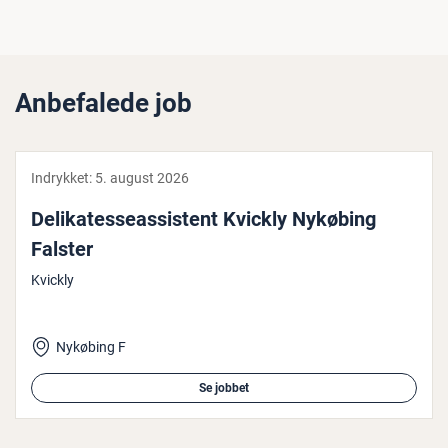
Anbefalede job
Indrykket:
5. august 2026
De­li­ka­tes­seas­si­stent Kvickly Nykøbing
Falster
Kvickly
Nykøbing F
Se jobbet