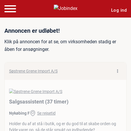
Log ind
Jobannonce: Salgsassisten
Annoncen er udløbet!
Klik på annoncen for at se, om virksomheden stadig er
åben for ansøgninger.
Søstrene Grene Import A/S
Salgsassistent (37 timer)
Nykøbing F
Se rejsetid
Holder du af at stå i butik, og er du god til at skabe orden og
fylde varer op, så de står smukt og indbydende?