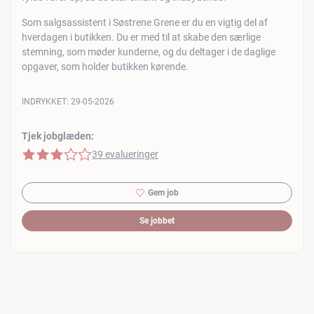
Som salgsassistent i Søstrene Grene er du en vigtig del af
hverdagen i butikken. Du er med til at skabe den særlige
stemning, som møder kunderne, og du deltager i de daglige
opgaver, som holder butikken kørende.
INDRYKKET:
29-05-2026
Tjek jobglæden:
3 af 5 stjerner
39 evalueringer
Gem job
Se jobbet