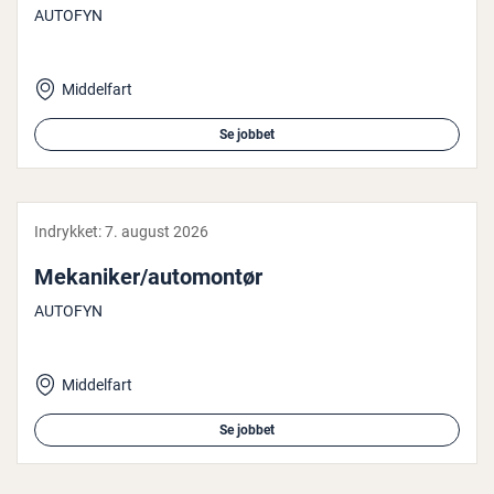
AUTOFYN
Middelfart
Se jobbet
Indrykket:
7. august 2026
Mekaniker/au­to­montør
AUTOFYN
Middelfart
Se jobbet