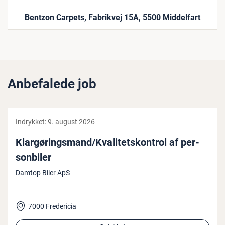
Bentzon Carpets, Fabrikvej 15A, 5500 Middelfart
Anbefalede job
Indrykket:
9. august 2026
Kl­ar­gø­rings­mand/Kva­li­tets­kon­trol af per­
son­bi­ler
Damtop Biler ApS
7000 Fredericia