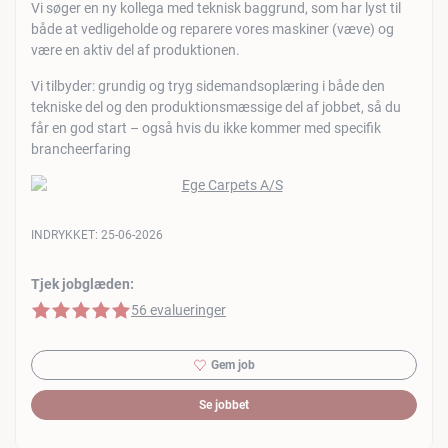
Vi søger en ny kollega med teknisk baggrund, som har lyst til
både at vedligeholde og reparere vores maskiner (væve) og
være en aktiv del af produktionen.
Vi tilbyder: grundig og tryg sidemandsoplæring i både den
tekniske del og den produktionsmæssige del af jobbet, så du
får en god start – også hvis du ikke kommer med specifik
brancheerfaring
INDRYKKET:
25-06-2026
Tjek jobglæden:
5 af 5 stjerner
56 evalueringer
Gem job
Se jobbet