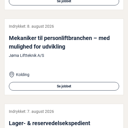
Se jobbet
Indrykket:
8. august 2026
Mekaniker til per­son­lift­bran­chen – med
mulighed for udvikling
Jøma Liftteknik A/S
Kolding
Se jobbet
Indrykket:
7. august 2026
Lager- & re­ser­ve­del­s­eks­pe­di­ent