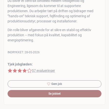
Du bliver et centralt bindeled mellem Vedligehold og
Engineering, ligesom du kommer til at supportere
produktionen. Du arbejder tæt på driften og bidrager med
”hands-on” teknisk support, fejlfinding og optimering af
produktionsudstyr, processer og installationer.
Din rolle bliver afgørende for at sikre en stabil og effektiv
produktion – med fokus på kvalitet, kapabilitet og
energioptimering.
INDRYKKET:
28-05-2026
Tjek jobglæden:
4 af 5 stjerner
57 evalueringer
Gem job
Se jobbet