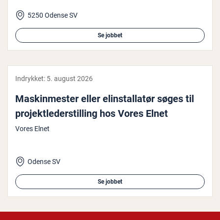
5250 Odense SV
Se jobbet
Indrykket:
5. august 2026
Ma­skin­me­ster eller el­in­stal­la­tør søges til
pro­jekt­le­der­stil­ling hos Vores Elnet
Vores Elnet
Odense SV
Se jobbet