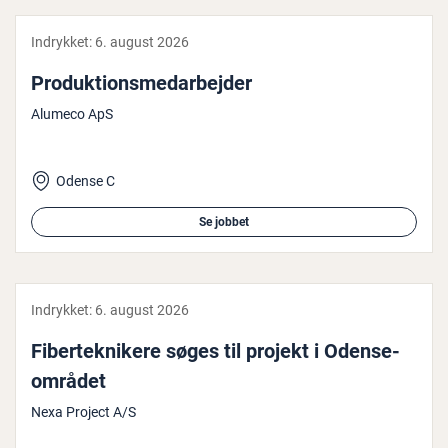
Indrykket:
6. august 2026
Pro­duk­tions­me­d­ar­bej­der
Alumeco ApS
Odense C
Se jobbet
Indrykket:
6. august 2026
Fi­ber­tek­ni­ke­re søges til projekt i Oden­se­
om­rå­det
Nexa Project A/S