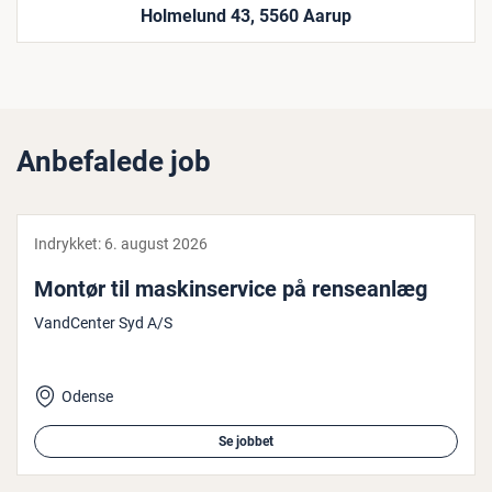
Holmelund 43, 5560 Aarup
Anbefalede job
Indrykket:
6. august 2026
Montør til ma­skin­ser­vi­ce på ren­se­an­læg
VandCenter Syd A/S
Odense
Se jobbet