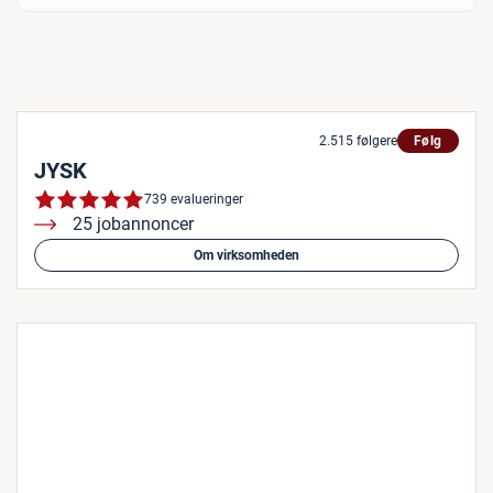
2.515 følgere
Følg
JYSK
739 evalueringer
25 jobannoncer
Om virksomheden