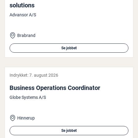
solutions
Advansor A/S
Brabrand
Se jobbet
Indrykket:
7. august 2026
Business Ope­ra­tions Co­or­di­na­tor
Globe Systems A/S
Hinnerup
Se jobbet