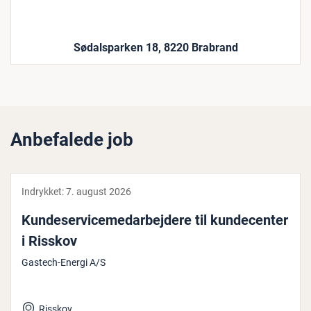
Sødalsparken 18, 8220 Brabrand
Anbefalede job
Indrykket:
7. august 2026
Kun­de­ser­vi­ce­me­d­ar­bej­de­re til kun­de­cen­ter
i Risskov
Gastech-Energi A/S
Risskov