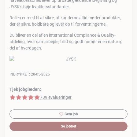
haveaccessories lever op til både gældende lovgivning og
JYSK’s høje kvalitetsstandarder.
Rollen er med til at sikre, at kunderne altid møder produkter,
der er sikre, holdbare og lever op til forventningerne.
Du bliver en del af en international Compliance & Quality-
afdeling, hvor samarbejde, tillid og godt humør er en naturlig
del af hverdagen.
INDRYKKET:
28-05-2026
Tjek jobglæden:
5 af 5 stjerner
739 evalueringer
Gem job
Se jobbet