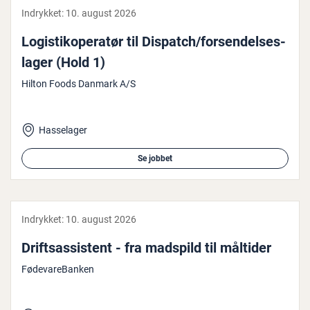
Indrykket:
10. august 2026
Lo­gi­sti­ko­pe­ra­tør til Dispatch/for­sen­del­ses­
la­ger (Hold 1)
Hilton Foods Danmark A/S
Hasselager
Se jobbet
Indrykket:
10. august 2026
Driftsas­si­stent - fra madspild til måltider
FødevareBanken