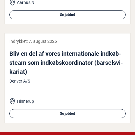
Aarhus N
Se jobbet
Indrykket:
7. august 2026
Bliv en del af vores in­ter­na­tio­na­le ind­køb­
steam som ind­købs­ko­or­di­na­tor (bar­selsvi­
ka­ri­at)
Denver A/S
Hinnerup
Se jobbet