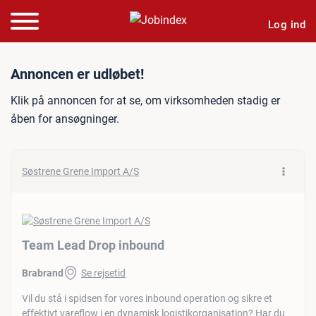
Log ind
Jobannonce: Team Lead Dr
Annoncen er udløbet!
Klik på annoncen for at se, om virksomheden stadig er
åben for ansøgninger.
Søstrene Grene Import A/S
Team Lead Drop inbound
Brabrand
Se rejsetid
Vil du stå i spidsen for vores inbound operation og sikre et
effektivt vareflow i en dynamisk logistikorganisation? Har du