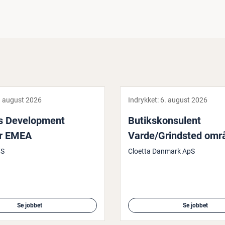
. august 2026
Indrykket:
6. august 2026
 De­ve­l­op­ment
Bu­tiks­kon­su­lent
r EMEA
Varde/Grindsted omr
/S
Cloetta Danmark ApS
Se jobbet
Se jobbet