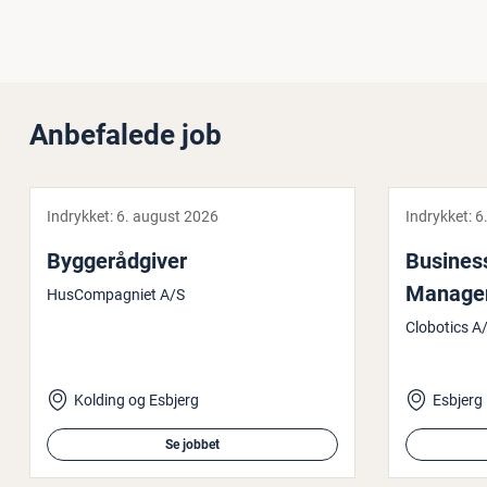
Anbefalede job
Indrykket:
6. august 2026
Indrykket:
6
Byg­ge­rå­d­gi­ver
Business
Manage
HusCompagniet A/S
Clobotics A
Kolding og Esbjerg
Esbjerg
Se jobbet