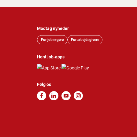
Modtag nyheder
For jobsøgere
For arbejdsgivere
Hent job-apps
Følg os