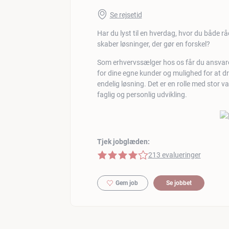
Se rejsetid
Har du lyst til en hverdag, hvor du både r
skaber løsninger, der gør en forskel?
Som erhvervssælger hos os får du ansvar
for dine egne kunder og mulighed for at dri
endelig løsning. Det er en rolle med stor v
faglig og personlig udvikling.
Tjek jobglæden:
4 af 5 stjerner
213 evalueringer
Gem job
Se jobbet