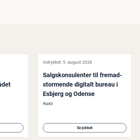
Indrykket:
5. august 2026
Salgs­kon­su­len­ter til fremad­
ådet
stormen­de digitalt bureau i
Esbjerg og Odense
Auxo
Se jobbet