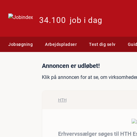
34.100
job i dag
Jobsøgning
Arbejdspladser
Test dig selv
Gui
Jobannonce: Erhvervssælg
Annoncen er udløbet!
Klik på annoncen for at se, om virksomheden
HTH
Erhvervssælger søges til HTH E