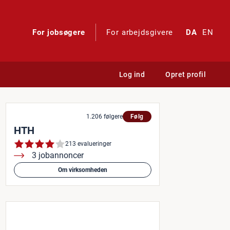
For jobsøgere
For arbejdsgivere
DA
EN
Log ind
Opret profil
1.206 følgere
Følg
HTH
213 evalueringer
3 jobannoncer
Om virksomheden