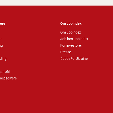
vere
Om Jobindex
Om Jobindex
e
Job hos Jobindex
ng
For investorer
Presse
ding
#JobsForUkraine
profil
bejdsgivere