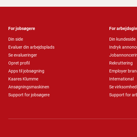
For jobsøgere
For arbejdsgi
Din side
Din kundeside
Evaluer din arbejdsplads
Indryk annonc
Se evalueringer
Jobannonceri
Opret profil
Rekruttering
Apps til jobsøgning
Employer bran
Kaares Klumme
International
Ansøgningsmaskinen
Se virksomheds
Support for jobsøgere
Support for ar