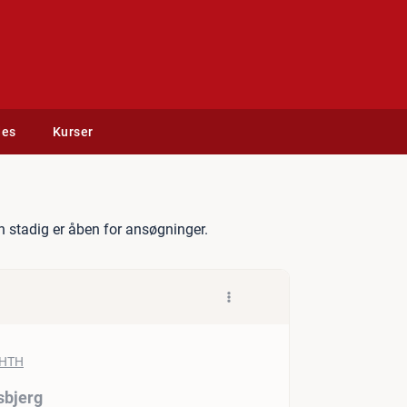
des
Kurser
er søges til HTH Esbjerg
 stadig er åben for ansøgninger.
sbjerg