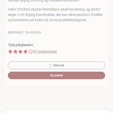
teknisk dygtig til fitting og modelkonstruktion?
ONLY STORES styrker fremtidens retail-forretning, og derfor
søger vi en dygtig Konstruktør, der kan sikre pasform, kvalitet
og konsistens på tværs af vores produktkategorier.
INDRYKKET:
26-05-2026
Tjek jobglæden:
4 af 5 stjerner
87 evalueringer
Gem job
Se jobbet