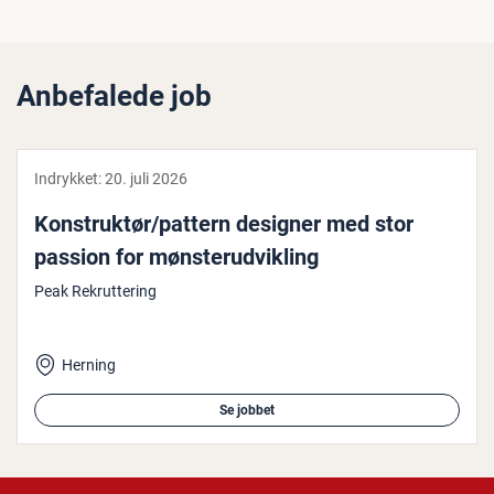
Anbefalede job
Indrykket:
20. juli 2026
Kon­struk­tør/pattern designer med stor
passion for møn­ster­ud­vik­ling
Peak Rekruttering
Herning
Se jobbet