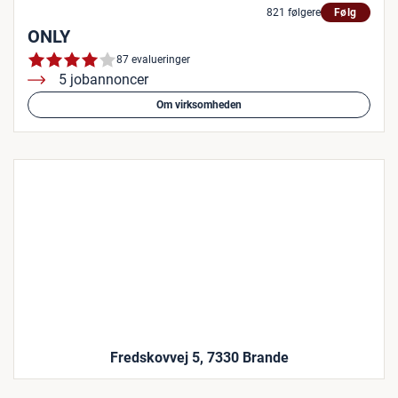
821 følgere
Følg
ONLY
87 evalueringer
5 jobannoncer
Om virksomheden
Fredskovvej 5, 7330 Brande