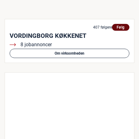
407 følgere
Følg
VORDINGBORG KØKKENET
8 jobannoncer
Om virksomheden