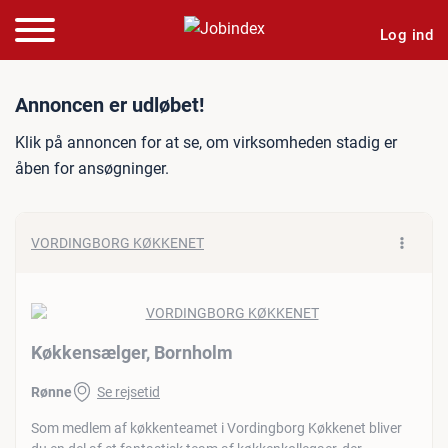
Log ind
Jobannonce: Køkkensælge
Annoncen er udløbet!
Klik på annoncen for at se, om virksomheden stadig er
åben for ansøgninger.
VORDINGBORG KØKKENET
Køkkensælger, Bornholm
Rønne
Se rejsetid
Som medlem af køkkenteamet i Vordingborg Køkkenet bliver