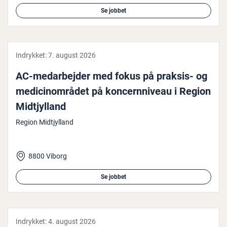
Se jobbet
Indrykket:
7. august 2026
AC-me­d­ar­bej­der med fokus på praksis- og
me­di­ci­n­om­rå­det på kon­cer­n­ni­veau i Region
Midtjyl­land
Region Midtjylland
8800 Viborg
Se jobbet
Indrykket:
4. august 2026