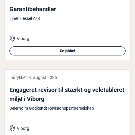
Ga­ran­ti­be­hand­ler
Ejner Hessel A/S
Viborg
Se jobbet
Indrykket:
4. august 2026
Engageret revisor til stærkt og vel­e­tab­le­ret
miljø i Viborg
Beierholm Godkendt Revisionspartnerselskab
Viborg