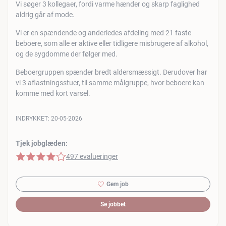
Vi søger 3 kollegaer, fordi varme hænder og skarp faglighed
aldrig går af mode.
Vi er en spændende og anderledes afdeling med 21 faste
beboere, som alle er aktive eller tidligere misbrugere af alkohol,
og de sygdomme der følger med.
Beboergruppen spænder bredt aldersmæssigt. Derudover har
vi 3 aflastningsstuer, til samme målgruppe, hvor beboere kan
komme med kort varsel.
INDRYKKET:
20-05-2026
Tjek jobglæden:
4 af 5 stjerner
497 evalueringer
Gem job
Se jobbet