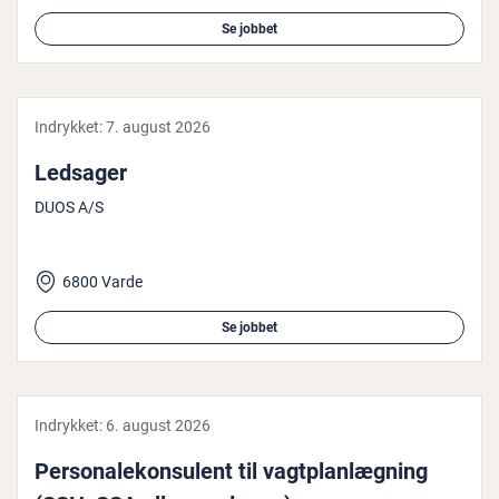
Se jobbet
Indrykket:
7. august 2026
Ledsager
DUOS A/S
6800 Varde
Se jobbet
Indrykket:
6. august 2026
Per­so­na­le­kon­su­lent til vagt­plan­læg­ning