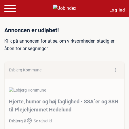
Log ind
Jobannonce: Hjerte, humor
Annoncen er udløbet!
Klik på annoncen for at se, om virksomheden stadig er
åben for ansøgninger.
Esbjerg Kommune
Hjerte, humor og høj faglighed - SSA´er og SSH
til Plejehjemmet Hedelund
Esbjerg Ø
Se rejsetid