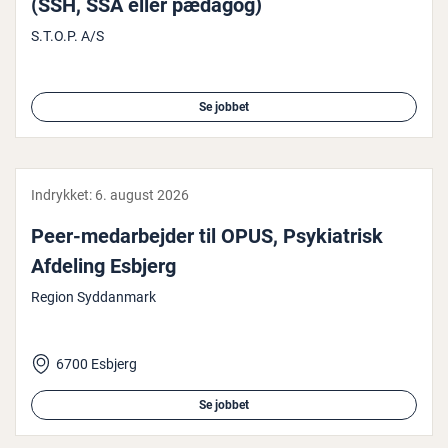
(SSH, SSA eller pædagog)
S.T.O.P. A/S
Se jobbet
Indrykket:
6. august 2026
Peer-me­d­ar­bej­der til OPUS, Psy­ki­a­trisk
Afdeling Esbjerg
Region Syddanmark
6700 Esbjerg
Se jobbet