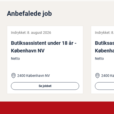
Anbefalede job
Indrykket:
8. august 2026
Indrykket:
8
Bu­tiksas­si­stent under 18 år -
Bu­tiksas
København NV
Københ
Netto
Netto
2400 København NV
2400 K
Se jobbet