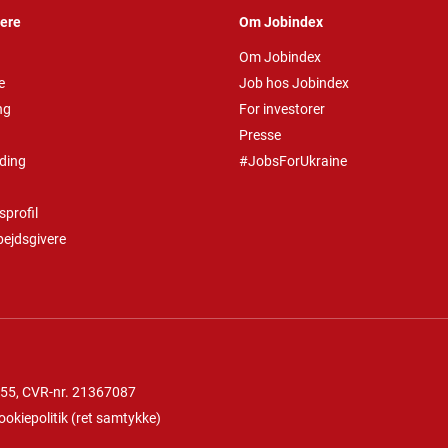
vere
Om Jobindex
Om Jobindex
e
Job hos Jobindex
ng
For investorer
Presse
ding
#JobsForUkraine
profil
bejdsgivere
 55
, CVR-nr. 21367087
ookiepolitik
(
ret samtykke
)