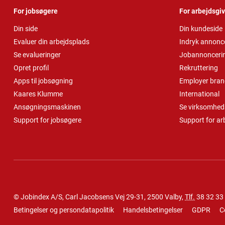
For jobsøgere
For arbejdsgi
Din side
Din kundeside
Evaluer din arbejdsplads
Indryk annonc
Se evalueringer
Jobannonceri
Opret profil
Rekruttering
Apps til jobsøgning
Employer bran
Kaares Klumme
International
Ansøgningsmaskinen
Se virksomheds
Support for jobsøgere
Support for ar
© Jobindex A/S, Carl Jacobsens Vej 29-31, 2500 Valby,
Tlf.
38 32 33
Betingelser og persondatapolitik
Handelsbetingelser
GDPR
C