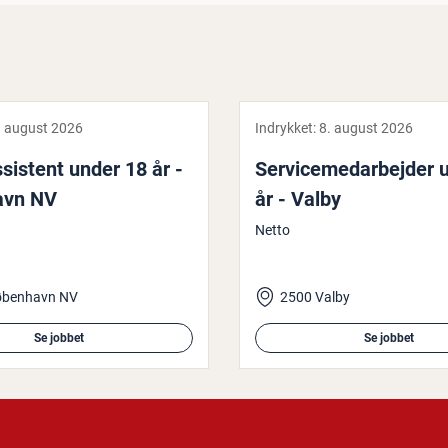
. august 2026
Indrykket:
8. august 2026
­si­stent under 18 år -
Ser­vi­ce­me­d­ar­bej­der
avn NV
år - Valby
Netto
øbenhavn NV
2500 Valby
Se jobbet
Se jobbet