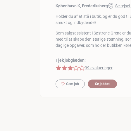
København K, Frederiksberg
Se rejset
Holder du af at stå i butik, og er du god ti
smukt og indbydende?
Som salgsassistent i Søstrene Grene er du 
med til at skabe den særlige stemning, so
daglige opgaver, som holder butikken kør
Tjek jobglæden:
3 af 5 stjerner
39 evalueringer
Gem job
Se jobbet