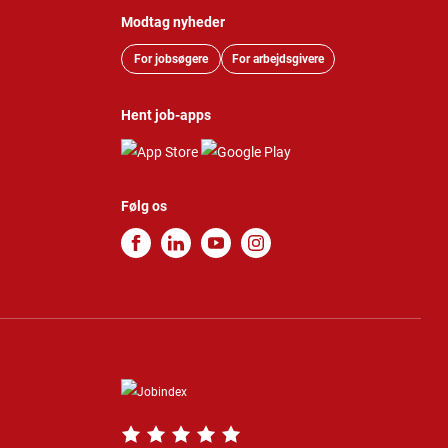
Modtag nyheder
For jobsøgere
For arbejdsgivere
Hent job-apps
Følg os