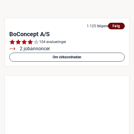
1.125 følgere
Følg
BoConcept A/S
104 evalueringer
2 jobannoncer
Om virksomheden