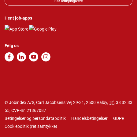
For arbejdsgivere
Hent job-apps
Følg os
© Jobindex A/S, Carl Jacobsens Vej 29-31, 2500 Valby,
Tlf.
38 32 33
55
, CVR-nr. 21367087
Betingelser og persondatapolitik
Handelsbetingelser
GDPR
Cookiepolitik
(
ret samtykke
)