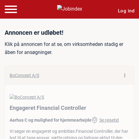
Log ind
Jobannonce: Engageret Fin
Annoncen er udløbet!
Klik på annoncen for at se, om virksomheden stadig er
åben for ansøgninger.
BoConcept A/S
Engageret Financial Controller
Aarhus C og mulighed for hjemmearbejde
Se rejsetid
Vi søger en engageret og ambitiøs Financial Controller, der har
lyst til at tage ansvar, sætte retning og bidrage aktivt til den