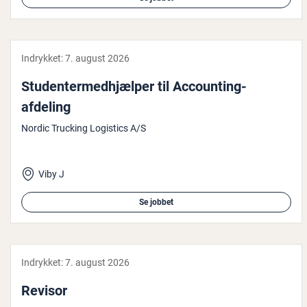
Indrykket:
7. august 2026
Stu­den­ter­med­hjæl­per til Ac­co­un­ting-
afdeling
Nordic Trucking Logistics A/S
Viby J
Se jobbet
Indrykket:
7. august 2026
Revisor