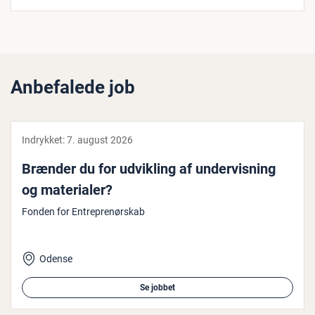
Anbefalede job
Indrykket:
7. august 2026
Brænder du for udvikling af un­der­vis­ning
og ma­te­ri­a­ler?
Fonden for Entreprenørskab
Odense
Se jobbet