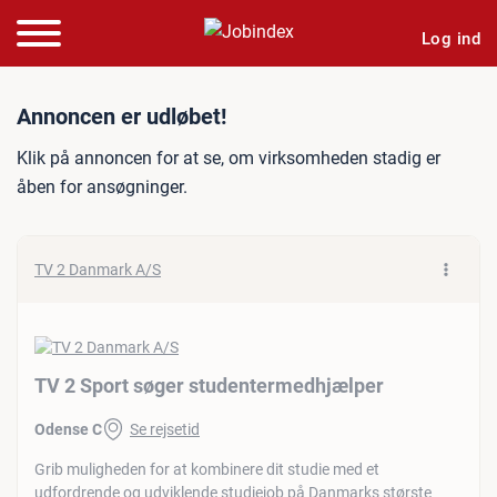
Log ind
Jobannonce: TV 2 Sport s
Annoncen er udløbet!
Klik på annoncen for at se, om virksomheden stadig er
åben for ansøgninger.
TV 2 Danmark A/S
TV 2 Sport søger studentermedhjælper
Odense C
Se rejsetid
Grib muligheden for at kombinere dit studie med et
udfordrende og udviklende studiejob på Danmarks største