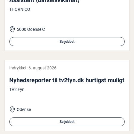
Assistent (bar­selsvi­ka­ri­at)
THORNICO
5000 Odense C
Se jobbet
Indrykket:
6. august 2026
Nyheds­repor­ter til tv2fyn.dk hurtigst muligt
TV2 Fyn
Odense
Se jobbet