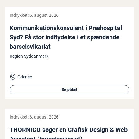
Indrykket:
6. august 2026
Kom­mu­ni­ka­tions­kon­su­lent i Præho­spi­tal
Syd? Få stor ind­fly­del­se i et spændende
bar­selsvi­ka­ri­at
Region Syddanmark
Odense
Se jobbet
Indrykket:
6. august 2026
THORNICO søger en Grafisk Design & Web