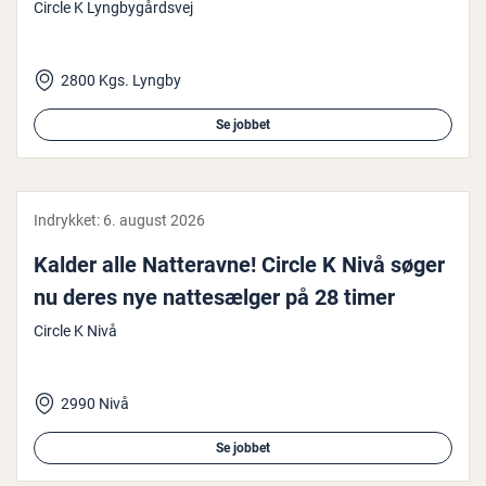
Circle K Lyngbygårdsvej
2800 Kgs. Lyngby
Se jobbet
Indrykket:
6. august 2026
Kalder alle Nat­te­rav­ne! Circle K Nivå søger
nu deres nye nat­te­sæl­ger på 28 timer
Circle K Nivå
2990 Nivå
Se jobbet