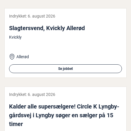
Indrykket:
6. august 2026
Slag­ter­s­vend, Kvickly Allerød
Kvickly
Allerød
Se jobbet
Indrykket:
6. august 2026
Kalder alle su­per­sæl­ge­re! Circle K Lyng­by­
gårds­vej i Lyngby søger en sælger på 15
timer