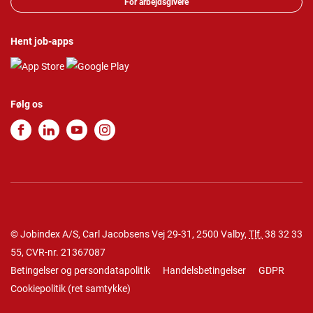
For arbejdsgivere
Hent job-apps
Følg os
© Jobindex A/S, Carl Jacobsens Vej 29-31, 2500 Valby,
Tlf.
38 32 33
55
, CVR-nr. 21367087
Betingelser og persondatapolitik
Handelsbetingelser
GDPR
Cookiepolitik
(
ret samtykke
)