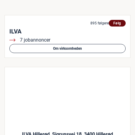
895 følgere
Følg
ILVA
7 jobannoncer
Om virksomheden
ILVA Hillerød, Sigrunsvej 18, 3400 Hillerød