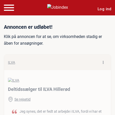
Log ind
Jobannonce: Deltidssælger 
Annoncen er udløbet!
Klik på annoncen for at se, om virksomheden stadig er
åben for ansøgninger.
ILVA
Deltidssælger til ILVA Hillerød
Se rejsetid
Jeg synes, det er fedt at arbejde i ILVA, fordi vi har et