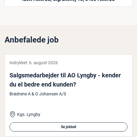
Anbefalede job
Indrykket:
6. august 2026
Salgs­me­d­ar­bej­der til AO Lyngby - kender
du el bedre end kunden?
Brødrene A & O Johansen A/S
Kgs. Lyngby
Se jobbet