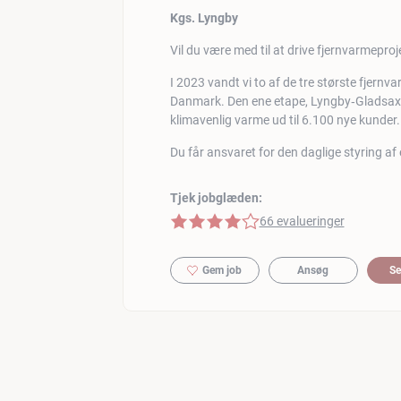
Kgs. Lyngby
Vil du være med til at drive fjernvarmepro
I 2023 vandt vi to af de tre største fjernv
Danmark. Den ene etape, Lyngby‑Gladsaxe, 
klimavenlig varme ud til 6.100 nye kunder.
Du får ansvaret for den daglige styring af é
Tjek jobglæden:
4 af 5 stjerner
66 evalueringer
Gem job
Ansøg
Se