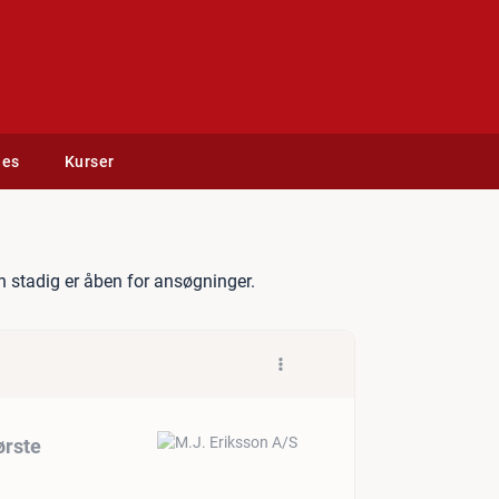
des
Kurser
er til Danmarks største Fje
 stadig er åben for ansøgninger.
ørste