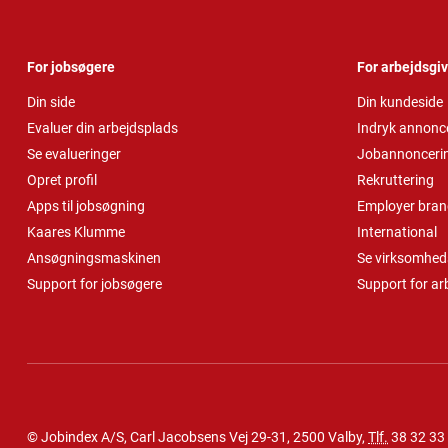
For jobsøgere
For arbejdsgi
Din side
Din kundeside
Evaluer din arbejdsplads
Indryk annonc
Se evalueringer
Jobannonceri
Opret profil
Rekruttering
Apps til jobsøgning
Employer bran
Kaares Klumme
International
Ansøgningsmaskinen
Se virksomheds
Support for jobsøgere
Support for ar
© Jobindex A/S, Carl Jacobsens Vej 29-31, 2500 Valby,
Tlf.
38 32 33