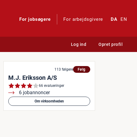
For jobsøgere
For arbejdsgivere
DA
EN
Log ind
Opret profil
rnvarmeprojekt
113 følgere
Følg
M.J. Eriksson A/S
66 evalueringer
6 jobannoncer
Om virksomheden