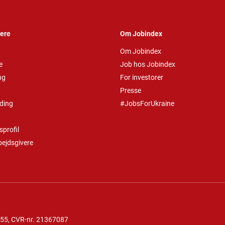
vere
Om Jobindex
Om Jobindex
e
Job hos Jobindex
ng
For investorer
Presse
ding
#JobsForUkraine
profil
bejdsgivere
 55
, CVR-nr. 21367087