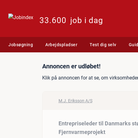
33.600
job i dag
Jobsøgning
Arbejdspladser
Test dig selv
Gui
Jobannonce: Entrepriseled
Annoncen er udløbet!
Klik på annoncen for at se, om virksomheden
M.J. Eriksson A/S
Entrepriseleder til Danmarks st
Fjernvarmeprojekt