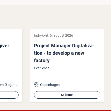
Indrykket:
6. august 2026
gi­ver
Project Manager Di­gi­ta­liza­
tion - to develop a new
factory
Everllence
Odense C og/eller København Ø og mulighed for hjemmearbejde
Copenhagen
Se jobbet