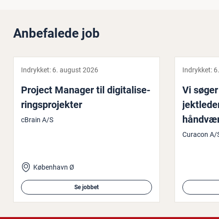
Anbefalede job
Indrykket:
6. august 2026
Indrykket:
6
Project Manager til di­gi­ta­li­se­
Vi søger 
rings­pro­jek­ter
jekt­le­d
håndværk
cBrain A/S
kan være
Curacon A/
fø­re byg­
ben­hav
København Ø
Se jobbet