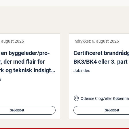
. august 2026
Indrykket:
6. august 2026
en byg­ge­le­der/pro­
Cer­ti­fi­ce­ret bran­d­rå­d­
er, der med flair for
BK3/BK4 eller 3. part
 og teknisk indsigt
Jobindex
 med til at gen­nem­
S
ge­pro­jek­ter i Stor­kø­
n
Se jobbet
Se jobbet