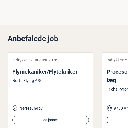
Anbefalede job
Indrykket:
7. august 2026
Indrykket:
5
Fly­me­ka­ni­ker/Fly­tek­ni­ker
Pro­ces­o­
læg
North Flying A/S
Frichs Pyrol
Nørresundby
9760 Vr
Se jobbet