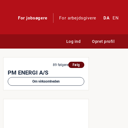
For jobsøgere
For arbejdsgivere
DA
EN
Log ind
Opret profil
knisk support
89 følgere
Følg
PM ENERGI A/S
Om virksomheden