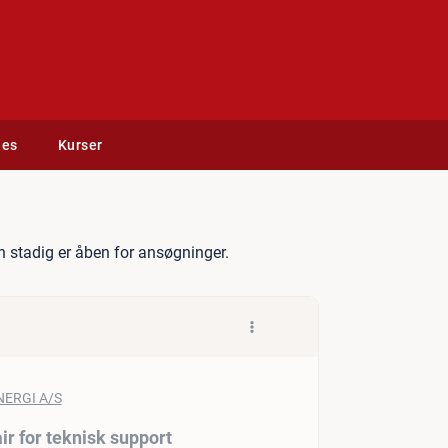
des
Kurser
erviceleder med flair for te
 stadig er åben for ansøgninger.
ir for teknisk support