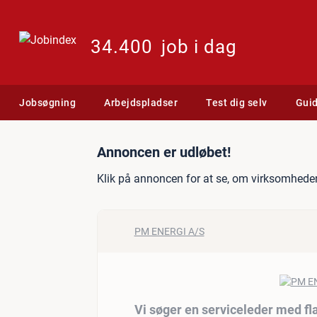
34.400
job i dag
Jobsøgning
Arbejdspladser
Test dig selv
Gui
Jobannonce: Vi søger en s
Annoncen er udløbet!
Klik på annoncen for at se, om virksomheden
PM ENERGI A/S
Vi søger en serviceleder med fla