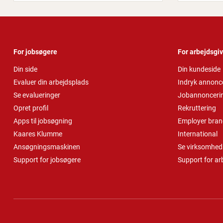
For jobsøgere
For arbejdsgi
Din side
Din kundeside
Evaluer din arbejdsplads
Indryk annonc
Se evalueringer
Jobannonceri
Opret profil
Rekruttering
Apps til jobsøgning
Employer bran
Kaares Klumme
International
Ansøgningsmaskinen
Se virksomheds
Support for jobsøgere
Support for ar