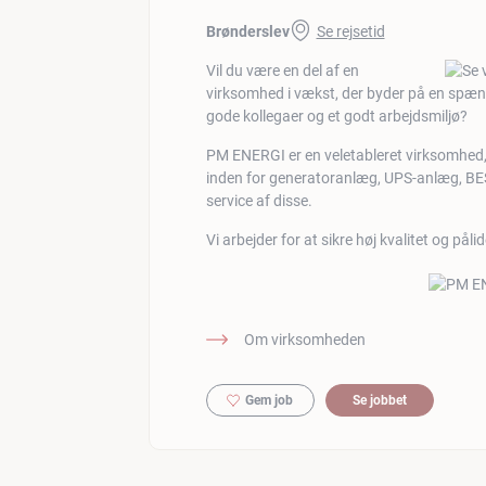
Brønderslev
Se rejsetid
Vil du være en del af en
virksomhed i vækst, der byder på en spæ
gode kollegaer og et godt arbejdsmiljø?
PM ENERGI er en veletableret virksomhed,
inden for generatoranlæg, UPS-anlæg, BES
service af disse.
Vi arbejder for at sikre høj kvalitet og påli
Om virksomheden
Gem job
Se jobbet