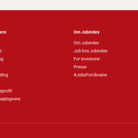
vere
Om Jobindex
Om Jobindex
e
Job hos Jobindex
ng
For investorer
Presse
ding
#JobsForUkraine
profil
bejdsgivere