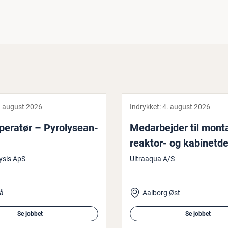
. august 2026
Indrykket:
4. august 2026
pe­ra­tør – Pyro­ly­se­an­
Me­d­ar­bej­der til mon
reaktor- og ka­bi­net­de
ysis ApS
Ultraaqua A/S
å
Aalborg Øst
Se jobbet
Se jobbet