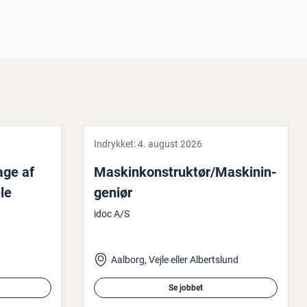
Indrykket:
4. august 2026
tage af
Ma­skin­kon­struk­tør/Ma­ski­nin­
­le
ge­ni­ør
idoc A/S
Aalborg, Vejle eller Albertslund
Se jobbet