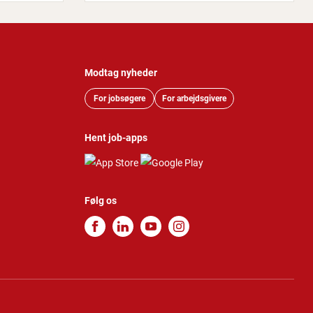
Modtag nyheder
For jobsøgere
For arbejdsgivere
Hent job-apps
Følg os