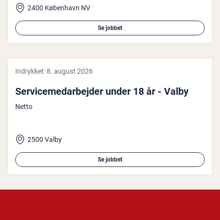
2400 København NV
Se jobbet
Indrykket:
8. august 2026
Ser­vi­ce­me­d­ar­bej­der under 18 år - Valby
Netto
2500 Valby
Se jobbet