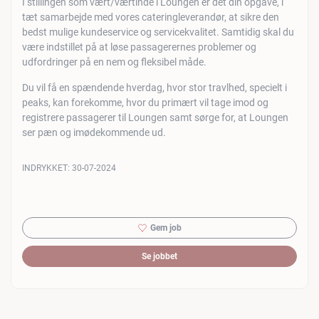
I stillingen som vært/værtinde i Loungen er det din opgave, i
tæt samarbejde med vores cateringleverandør, at sikre den
bedst mulige kundeservice og servicekvalitet. Samtidig skal du
være indstillet på at løse passagerernes problemer og
udfordringer på en nem og fleksibel måde.
Du vil få en spændende hverdag, hvor stor travlhed, specielt i
peaks, kan forekomme, hvor du primært vil tage imod og
registrere passagerer til Loungen samt sørge for, at Loungen
ser pæn og imødekommende ud.
INDRYKKET:
30-07-2024
Gem job
Se jobbet